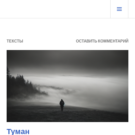
Перейти
ОСН
к
МЕ
содержимому
ЖУРНАЛ СТАРОГО ВОРЧУНА
ТЕКСТЫ
ОСТАВИТЬ КОММЕНТАРИЙ
Туман